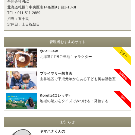
合同会社PEC
北海道札幌市中央区南14条西9丁目2-13-3F
TEL：011-511-2689
担当：五十嵐
定休日：土日祝祭日
管理者おすすめサイト
やべーべや
なまら
北海道弁PRご当地キャラクター
無料体験
プライマリー教育舎
山鼻地区で平成元年からある子ども英会話教室
Korette(コレッテ)
無料
地域の魅力をクイズでみつける・発信する
お知らせ
ヤマハナくんの