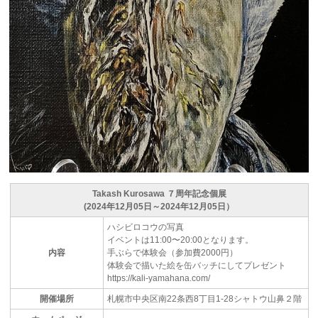
Takash Kurosawa ７周年記念個展
(2024年12月05日～2024年12月05日）
ハシビロコウの写真
イベントは11:00〜20:00となります。
内容
手ぶらで体験会（参加費2000円）
体験会で描いた絵を缶バッチにしてプレゼント
https://kali-yamahana.com/
開催場所
札幌市中央区南22条西8丁目1-28シャトウ山鼻２階