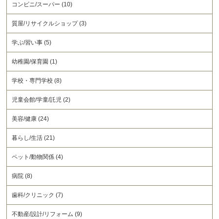
コンビニ/スーパー (10)
質屋/リサイクルショップ (3)
学ぶ/習い事 (5)
幼稚園/保育園 (1)
学校・専門学校 (8)
児童会館/学童/託児 (2)
美容/健康 (24)
暮らし/生活 (21)
ペット/動物関係 (4)
病院 (8)
歯科/クリニック (7)
不動産/設計/リフォーム (9)