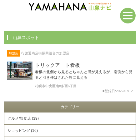
山鼻スポット
行啓通商店街振興組合の加盟店
加盟店
トリックアート看板
看板の北側から見るとちゃんと熊が見えるが、南側から見
ると引き伸ばされた熊に見える
札幌市中央区南8条西6丁目
■登録日:
2022/07/12
カテゴリー
グルメ/飲食店 (39)
ショッピング (16)