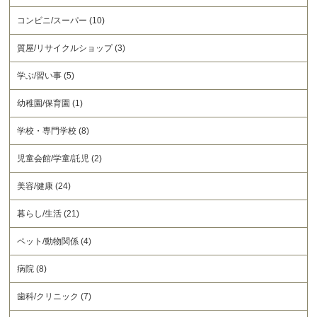
コンビニ/スーパー (10)
質屋/リサイクルショップ (3)
学ぶ/習い事 (5)
幼稚園/保育園 (1)
学校・専門学校 (8)
児童会館/学童/託児 (2)
美容/健康 (24)
暮らし/生活 (21)
ペット/動物関係 (4)
病院 (8)
歯科/クリニック (7)