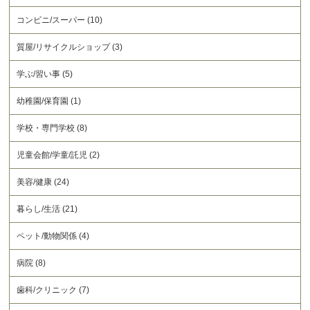
コンビニ/スーパー (10)
質屋/リサイクルショップ (3)
学ぶ/習い事 (5)
幼稚園/保育園 (1)
学校・専門学校 (8)
児童会館/学童/託児 (2)
美容/健康 (24)
暮らし/生活 (21)
ペット/動物関係 (4)
病院 (8)
歯科/クリニック (7)