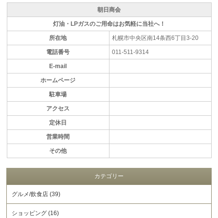
朝日商会
灯油・LPガスのご用命はお気軽に当社へ！
所在地
札幌市中央区南14条西6丁目3-20
電話番号
011-511-9314
E-mail
ホームページ
駐車場
アクセス
定休日
営業時間
その他
カテゴリー
グルメ/飲食店 (39)
ショッピング (16)