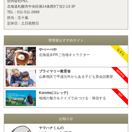
合同会社PEC
北海道札幌市中央区南14条西9丁目2-13-3F
TEL：011-511-2689
担当：五十嵐
定休日：土日祝祭日
管理者おすすめサイト
やべーべや
なまら
北海道弁PRご当地キャラクター
無料体験
プライマリー教育舎
山鼻地区で平成元年からある子ども英会話教室
Korette(コレッテ)
無料
地域の魅力をクイズでみつける・発信する
お知らせ
ヤマハナくんの