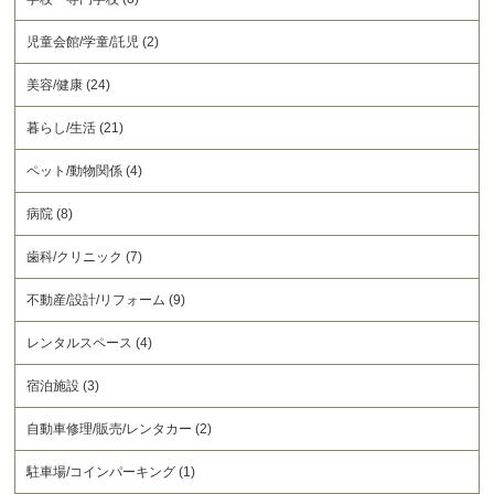
児童会館/学童/託児 (2)
美容/健康 (24)
暮らし/生活 (21)
ペット/動物関係 (4)
病院 (8)
歯科/クリニック (7)
不動産/設計/リフォーム (9)
レンタルスペース (4)
宿泊施設 (3)
自動車修理/販売/レンタカー (2)
駐車場/コインパーキング (1)