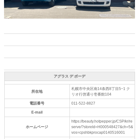
アグラス デ ボーデ
札幌市中央区南14条西8丁目5−1 ク
所在地
リオ行啓通り壱番館104
電話番号
011-522-8827
E-mail
https://beauty.hotpepper.jp/CSP/kr/re
ホームページ
serve/?storeId=H000548427&ch=5&
vos=cpshbkprocap0140516001